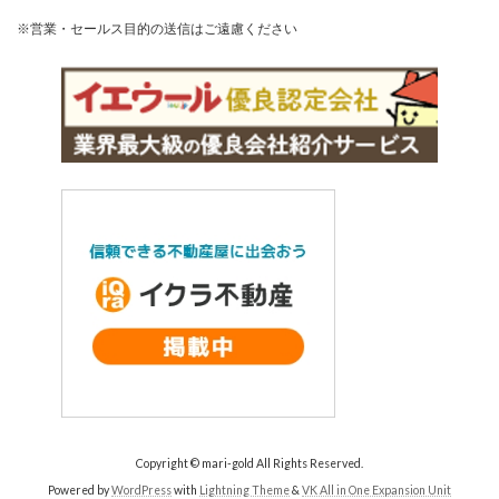
※営業・セールス目的の送信はご遠慮ください
Copyright © mari-gold All Rights Reserved.
Powered by
WordPress
with
Lightning Theme
&
VK All in One Expansion Unit