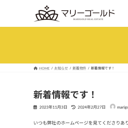
コ
ナ
ン
ビ
テ
ゲ
ン
ー
ツ
シ
へ
ョ
ス
ン
キ
に
ッ
移
プ
動
HOME
お知らせ
新着物件
新着情報です！
新着情報です！
最
2023年11月3日
2024年2月27日
marig
終
更
いつも弊社のホームページを見てくださりあ
新