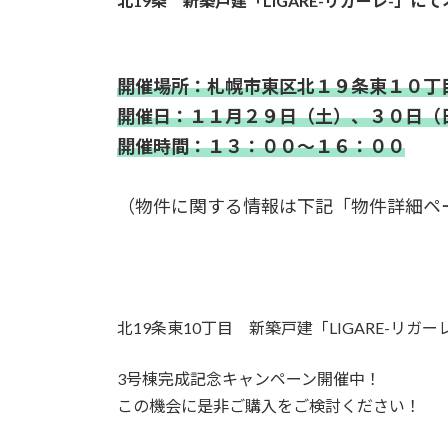
北19条 新築戸建「LIGARE-リガーレ-」
日
時
:
開催場所：札幌市東区北１９条東１０丁
開催日：１１月２９日（土）、３０日（
開催時間：１３：００～１６：００
（物件に関する情報は下記「物件詳細ペ
北19条東10丁目 新築戸建「LIGARE-リガ
3号棟完成記念キャンペーン開催中！
この機会に是非ご購入をご検討ください！