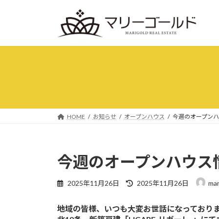
コ
ナ
ン
ビ
テ
ゲ
ン
ー
ツ
シ
へ
ョ
ス
ン
キ
に
ッ
移
プ
動
HOME
お知らせ
オープンハウス
今週のオープン
今週のオープンハウス
最
2025年11月26日
2025年11月26日
mar
終
更
地域の皆様、いつも大変お世話になっており
新