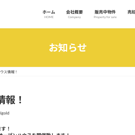
ホーム
会社概要
販売中物件
売
HOME
Company
Property for sale
お知らせ
ハウス情報！
情報！
igold
ます！