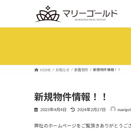
コ
ナ
ン
ビ
テ
ゲ
ン
ー
ツ
シ
へ
ョ
ス
ン
キ
に
ッ
移
プ
動
HOME
お知らせ
新着物件
新規物件情報！！
新規物件情報！！
最
2023年4月4日
2024年2月27日
marigo
終
更
弊社のホームページをご覧頂きありがとうご
新