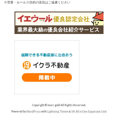
※営業・セールス目的の送信はご遠慮ください
Copyright © mari-gold All Rights Reserved.
Powered by
WordPress
with
Lightning Theme
&
VK All in One Expansion Unit